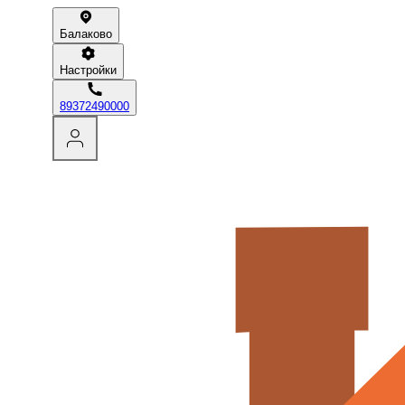
Балаково
Настройки
89372490000