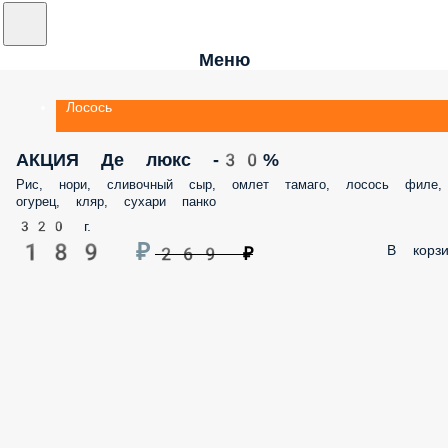
Меню
Лосось
АКЦИЯ Де люкс -30%
Рис, нори, сливочный сыр, омлет тамаго, лосось филе,
огурец, кляр, сухари панко
320 г.
189 ₽
В корзи
269 ₽