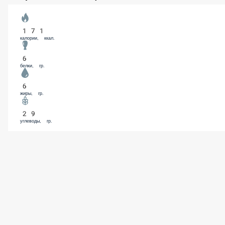
Томатный соус
65 ₽
В корзину
Энергетическая ценность
171
калории, ккал.
6
белки, гр.
6
жиры, гр.
29
углеводы, гр.