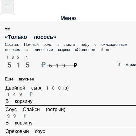
Меню
«Только лосось»
Состав: Нежный ролл в листе Тофу с охлаждённым лососем и
сливочным сыром «Cremette» 8шт
185 г.
515 ₽
В корз
619 ₽
Ещё вкуснее
Двойной сыр(+100гр)
149 ₽
В корзину
Соус Спайси (острый)
99 ₽
В корзину