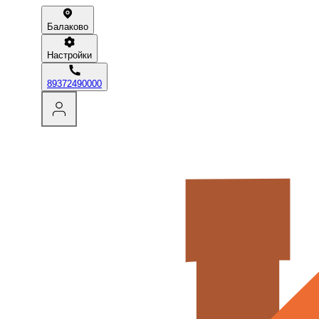
Балаково
Настройки
89372490000