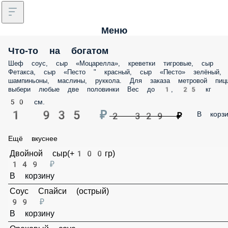
Меню
Что-то на богатом
Шеф соус, сыр «Моцарелла», креветки тигровые, сыр Фетакса, сыр
«Песто " красный, сыр «Песто» зелёный, шампиньоны, маслины,
руккола. Для заказа метровой пиццы выбери любые две половинки
Вес до 1, 25 кг
50 см.
1 935 ₽
В корз
2 329 ₽
Ещё вкуснее
Двойной сыр(+100гр)
149 ₽
В корзину
Соус Спайси (острый)
99 ₽
В корзину