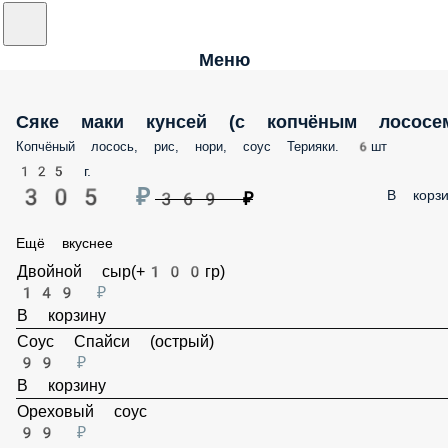
Меню
Сяке маки кунсей (с копчёным лососем)
Копчёный лосось, рис, нори, соус Терияки. 6шт
125 г.
305 ₽
В корз
369 ₽
Ещё вкуснее
Двойной сыр(+100гр)
149 ₽
В корзину
Соус Спайси (острый)
99 ₽
В корзину