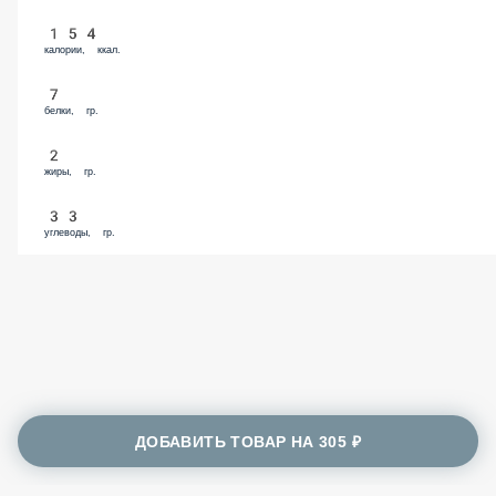
Томатный соус
65 ₽
В корзину
Энергетическая ценность
154
калории, ккал.
7
белки, гр.
2
жиры, гр.
33
углеводы, гр.
ДОБАВИТЬ ТОВАР НА
305 ₽