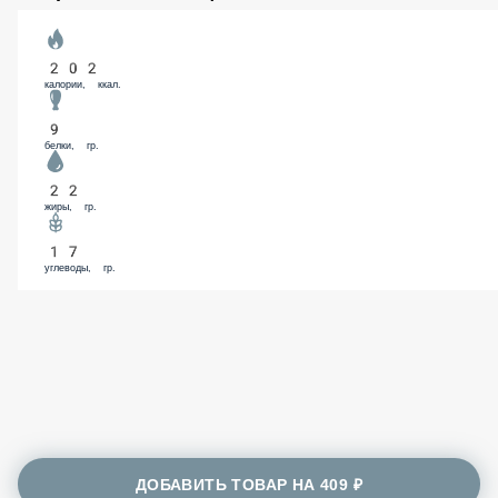
Томатный соус
65 ₽
В корзину
Энергетическая ценность
202
калории, ккал.
9
белки, гр.
22
жиры, гр.
17
углеводы, гр.
ДОБАВИТЬ ТОВАР НА
409 ₽